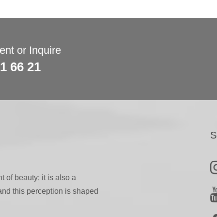
nt or Inquire
81 66 21
S
 of beauty; it is also a
 and this perception is shaped