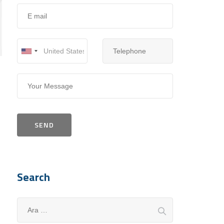
,
Search
A
r