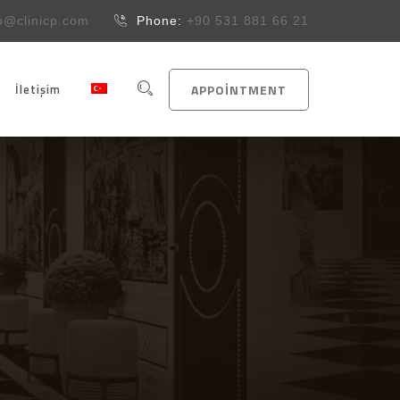
fo@clinicp.com
Phone:
+90 531 881 66 21
İletişim
APPOINTMENT